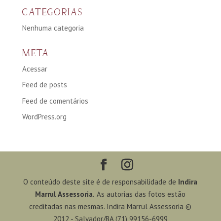
CATEGORIAS
Nenhuma categoria
META
Acessar
Feed de posts
Feed de comentários
WordPress.org
O conteúdo deste site é de responsabilidade de
Indira
Marrul Assessoria.
As autorias das fotos estão
creditadas nas mesmas. Indira Marrul Assessoria ©
2012 - Salvador/BA (71) 99156-6999