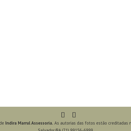
 de
Indira Marrul Assessoria.
As autorias das fotos estão creditadas 
Salvador/BA (71) 99156-6999