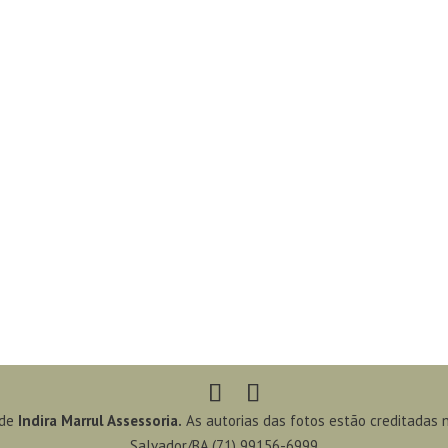
 de
Indira Marrul Assessoria.
As autorias das fotos estão creditadas 
Salvador/BA (71) 99156-6999